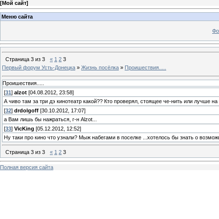
[
Мой сайт
]
Меню сайта
Фо
Страница
3
из
3
«
1
2
3
Первый форум Усть-Донецка
»
Жизнь посёлка
»
Проишествия.....
Проишествия.....
[
31
]
alzot
[04.08.2012, 23:58]
А чиво там за три дэ кинотеатр какой?? Кто проверял, стоящее че-нить или лучше на 
[
32
]
drdolgoff
[30.10.2012, 17:07]
а Вам лишь бы нажраться, г-н Alzot...
[
33
]
VicKing
[05.12.2012, 12:52]
Ну таки про кино что узнали? Мыж набегами в поселке ...хотелось бы знать о возм
Страница
3
из
3
«
1
2
3
Полная версия сайта