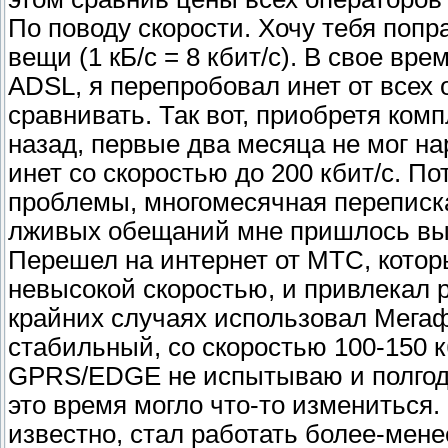
По поводу скорости. Хочу тебя поправ
вещи (1 кБ/с = 8 кбит/с). В свое вр
ADSL, я перепробовал инет от всех 
сравнивать. Так вот, приобретя ком
назад, первые два месяца не мог н
инет со скоростью до 200 кбит/с. По
проблемы, многомесячная переписка
лживых обещаний мне пришлось высл
Перешел на интернет от МТС, котор
невысокой скоростью, и привлекал 
крайних случаях использовал Мегафо
стабильный, со скоростью 100-150 к
GPRS/EDGE не испытываю и полгода
это время могло что-то измениться.
известно, стал работать более-мене