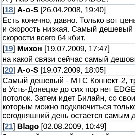
[
18
]
A-o-S
[26.04.2008, 19:40]
Есть конечно, давно. Только вот це
и скорость низкая. Самый дешевый 
скорости всего 64 кбит.
[
19
]
Михон
[19.07.2009, 17:47]
на какой связи сейчас самый дешовы
[
20
]
A-o-S
[19.07.2009, 18:05]
Самый дешевый - МТС Коннект-2, тра
в Усть-Донецке до сих пор нет EDGE,
потолок. Затем идет Билайн, со св
которым можно подключиться тольк
сегодняшний день остается самым 
[
21
]
Blago
[02.08.2009, 10:49]