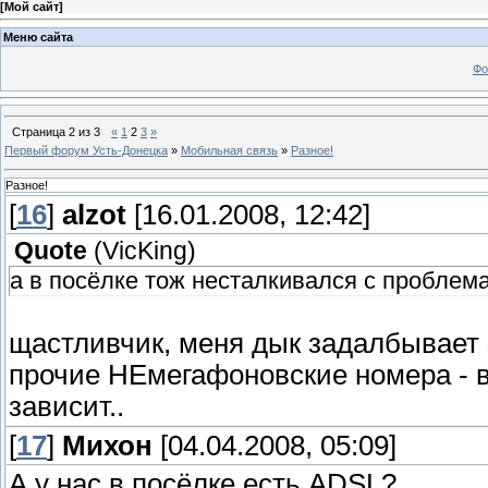
[
Мой сайт
]
Меню сайта
Фо
Страница
2
из
3
«
1
2
3
»
Первый форум Усть-Донецка
»
Мобильная связь
»
Разное!
Разное!
[
16
]
alzot
[16.01.2008, 12:42]
Quote
(
VicKing
)
а в посёлке тож несталкивался с проблема
щастливчик, меня дык задалбывает
прочие НЕмегафоновские номера - ве
зависит..
[
17
]
Михон
[04.04.2008, 05:09]
А у нас в посёлке есть ADSL?