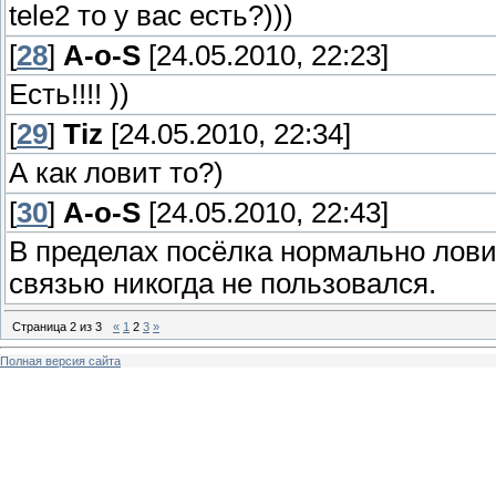
tele2 то у вас есть?)))
[
28
]
A-o-S
[24.05.2010, 22:23]
Есть!!!! ))
[
29
]
Tiz
[24.05.2010, 22:34]
А как ловит то?)
[
30
]
A-o-S
[24.05.2010, 22:43]
В пределах посёлка нормально ловит
связью никогда не пользовался.
Страница
2
из
3
«
1
2
3
»
Полная версия сайта