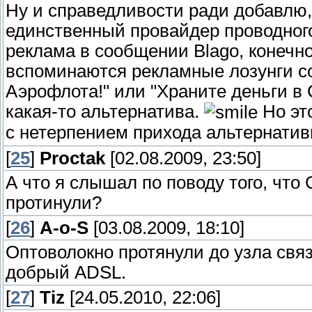
Ну и справедливости ради добавлю, 
единственный провайдер проводного 
реклама в сообщении Blago, конечно
вспоминаются рекламные лозунги со
Аэрофлота!" или "Храните деньги в 
какая-то альтернатива.
Но эт
с нетерпением прихода альтернатив
[
25
]
Proctak
[02.08.2009, 23:50]
А что я слышал по поводу того, что
протинули?
[
26
]
A-o-S
[03.08.2009, 18:10]
Оптоволокно протянули до узла связ
добрый ADSL.
[
27
]
Tiz
[24.05.2010, 22:06]