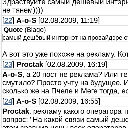
Здраствуйте самый дешёвый интэрн
не тянем))))
[
22
]
A-o-S
[02.08.2009, 11:19]
Quote
(
Blago
)
самый дешёвый интэрнэт на провайдэре от
А вот это уже похоже на рекламу. Ко
[
23
]
Proctak
[02.08.2009, 16:19]
A-o-S
, а 20 пост не реклама? Или 
смутило? Просто учту на будущее. И
сколько же на Пчеле и Меге тогда, 
[
24
]
A-o-S
[02.08.2009, 16:55]
Proctak
, рекламу какого оператора 
вопрос: "На какой связи самый деше
этом сравнив цены всех операторов