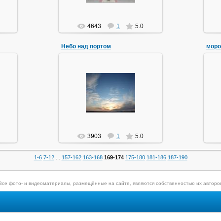
4643
1
5.0
Небо над портом
моро
29.06.2010
ом,
жу
VicKing
3903
1
5.0
1-6
7-12
...
157-162
163-168
169-174
175-180
181-186
187-190
Все фото- и видеоматериалы, размещённые на сайте, являются собственностью их авторо