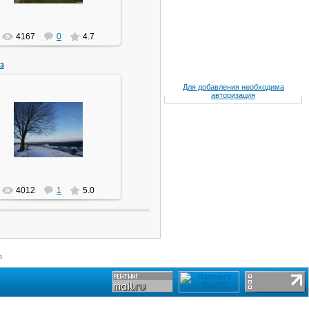
4167
0
4.7
з
Для добавления необходима
авторизация
29.06.2010
VicKing
4012
1
5.0
в