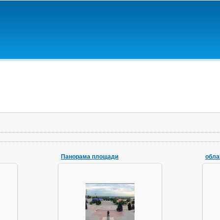
Панорама площади
обла
08.09.2010
У-Д
во
Doktor