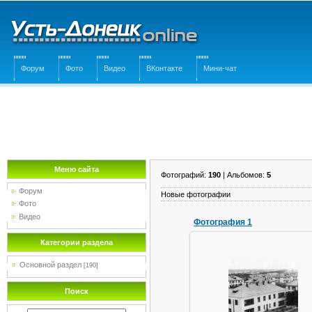
Форум
Фото
Видео
ВКонтакте
Мини-чат
Меню сайта
Фотографий:
190
| Альбомов:
5
Форум
Новые фотографии
Фото
Видео
Фотография 1
Категории раздела
Основной раздел
[190]
22.10.2010
Поиск
A-o-S