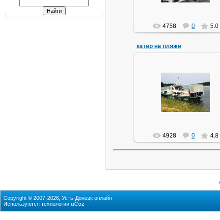
4758
0
5.0
катер на пляже
22.08.2010
самое примечательное на эт
временами загаженном, пля
alzot
4928
0
4.8
Copyright © 2007-2026, Усть-Донецк онлайн
Используются технологии
uCoz