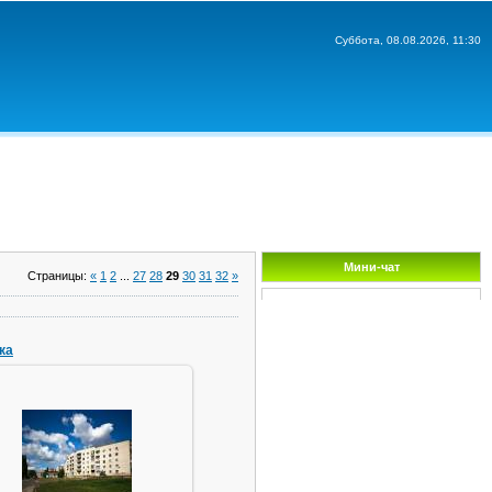
Суббота, 08.08.2026, 11:30
Мини-чат
Страницы
:
«
1
2
...
27
28
29
30
31
32
»
ка
22.08.2010
т такие вот облачные облака
alzot