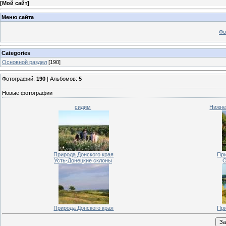
[
Мой сайт
]
Меню сайта
Фо
Categories
Основной раздел
[190]
Фотографий:
190
| Альбомов:
5
Новые фотографии
сидим
Нижне
Природа Донского края
При
Усть-Донецкие склоны
О
Природа Донского края
При