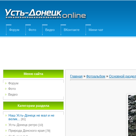
Форум
Фото
Видео
ВКонтакте
Мини-чат
Меню сайта
Главная
»
Фотоальбом
»
Основной раздел
Форум
Фото
Видео
Категории раздела
Наш Усть-Донецк не мал и не
велик...
[81]
Усть-Донецк ретро
[10]
Природа Донского края
[78]