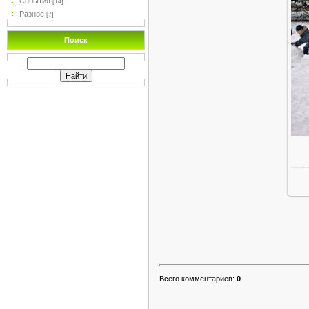
События
[14]
Разное
[7]
Поиск
Всего комментариев
:
0