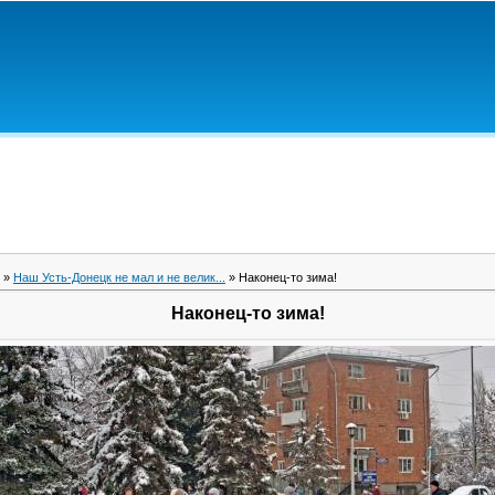
»
Наш Усть-Донецк не мал и не велик...
» Наконец-то зима!
Наконец-то зима!