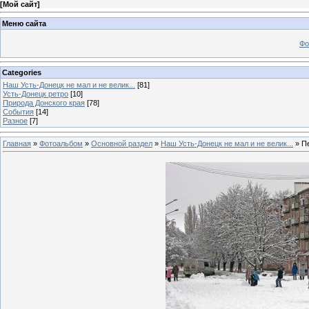
[
Мой сайт
]
Меню сайта
Фо
Categories
Наш Усть-Донецк не мал и не велик...
[81]
Усть-Донецк ретро
[10]
Природа Донского края
[78]
События
[14]
Разное
[7]
Главная
»
Фотоальбом
»
Основной раздел
»
Наш Усть-Донецк не мал и не велик...
» П