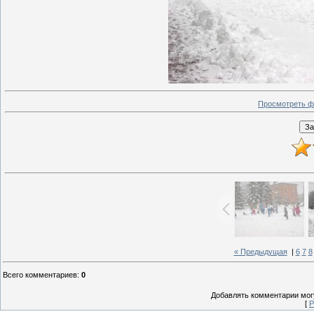
Просмотреть ф
« Предыдущая
|
6
7
8
Всего комментариев
:
0
Добавлять комментарии могу
[
Р