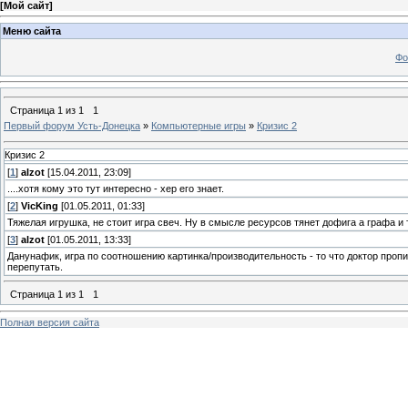
[
Мой сайт
]
Меню сайта
Фо
Страница
1
из
1
1
Первый форум Усть-Донецка
»
Компьютерные игры
»
Кризис 2
Кризис 2
[
1
]
alzot
[15.04.2011, 23:09]
....хотя кому это тут интересно - хер его знает.
[
2
]
VicKing
[01.05.2011, 01:33]
Тяжелая игрушка, не стоит игра свеч. Ну в смысле ресурсов тянет дофига а графа и
[
3
]
alzot
[01.05.2011, 13:33]
Данунафик, игра по соотношению картинка/производительность - то что доктор прописа
перепутать.
Страница
1
из
1
1
Полная версия сайта