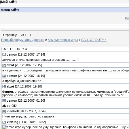
[
Мой сайт
]
Меню сайта
Фо
Страница
1
из
1
1
Первый форум Усть-Донецка
»
Компьютерные игры
»
CALL OF DUTY 4
CALL OF DUTY 4
[
1
]
demon
[19.12.2007, 17:14]
делимся впечатлениями господа игроманы............!!!
[
2
]
alzot
[20.12.2007, 17:15]
а чё делиься то...пройдена.....шикарный геймплей, графичка ничего так....самое оби
[
3
]
demon
[24.12.2007, 16:10]
А пройдена,как новичёк??
[
4
]
alzot
[24.12.2007, 19:10]
demon
, отродясь такими уровнями сложности не пользовался, мимнимум "средний",
уровень(в самолёте) на самом высоком уровне сложности.....это да, таки не смог.
[
5
]
demon
[26.12.2007, 01:20]
alzot
, ОК!
[
6
]
idenhell
[26.12.2007, 05:49]
Ниче так игруля, грамотно сделана
[
7
]
VicKing
[11.01.2008, 13:52]
игра супер. всё по уму зделано. Кайфово что мисии не однообразные.....ну и