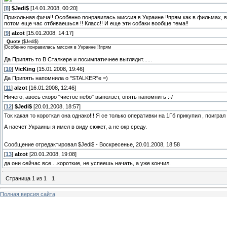
[
8
]
$Jedi$
[14.01.2008, 00:20]
Прикольная фича!! Особенно понравилась миссия в Украине !!прям как в фильмах, вс
потом еще час отбиваешься !! Класс!! И еще эти собаки вообще тема!!
[
9
]
alzot
[15.01.2008, 14:17]
Quote
(
$Jedi$
)
Особенно понравилась миссия в Украине !!прям
Да Припять то В Сталкере и посимпатичнее выглядит......
[
10
]
VicKing
[15.01.2008, 19:46]
Да Припять напомнила о "STALKER"е =)
[
11
]
alzot
[16.01.2008, 12:46]
Ничего, авось скоро "чистое небо" выползет, опять напомнить :-/
[
12
]
$Jedi$
[20.01.2008, 18:57]
Ток какая то короткая она однако!!! Я се только оперативки на 1Гб прикупил , поиграл
А насчет Украины я имел в виду сюжет, а не окр среду.
Сообщение отредактировал
$Jedi$
-
Воскресенье, 20.01.2008, 18:58
[
13
]
alzot
[20.01.2008, 19:08]
да они сейчас все....короткие, не успеешь начать, а уже кончил.
Страница
1
из
1
1
Полная версия сайта