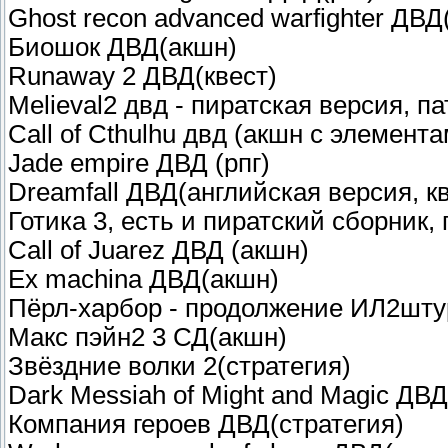
Ghost recon advanced warfighter ДВД
Биошок ДВД(акшн)
Runaway 2 ДВД(квест)
Melieval2 двд - пиратская версия, п
Call of Cthulhu двд (акшн с элемент
Jade empire ДВД (рпг)
Dreamfall ДВД(английская версия, к
Готика 3, есть и пиратский сборник, 
Call of Juarez ДВД (акшн)
Ex machina ДВД(акшн)
Пёрл-харбор - продолжение ИЛ2шту
Макс пэйн2 3 СД(акшн)
Звёздние волки 2(стратегия)
Dark Messiah of Might and Magic ДВ
Компания героев ДВД(стратегия)