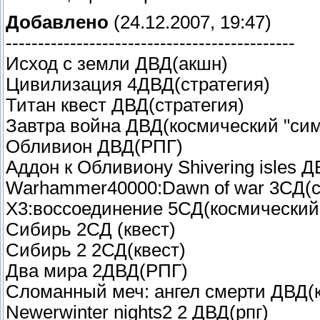
Добавлено
(24.12.2007, 19:47)
---------------------------------------------
Исход с земли ДВД(акшн)
Цивилизация 4ДВД(стратегия)
Титан квест ДВД(стратегия)
Завтра война ДВД(космический "сим
Обливион ДВД(РПГ)
Аддон к Обливиону Shivering isles 
Warhammer40000:Dawn of war 3СД(с
Х3:воссоединение 5СД(космический 
Сибирь 2СД (квест)
Сибирь 2 2СД(квест)
Два мира 2ДВД(РПГ)
Сломанный меч: ангел смерти ДВД(к
Newerwinter nights2 2 ДВД(рпг)