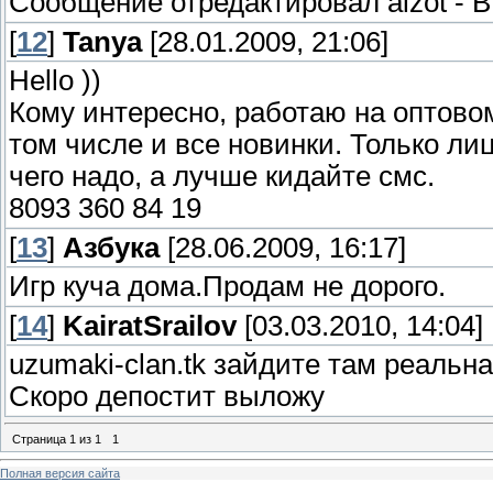
Сообщение отредактировал
alzot
-
В
[
12
]
Tanya
[28.01.2009, 21:06]
Hello ))
Кому интересно, работаю на оптовом
том числе и все новинки. Только лице
чего надо, а лучше кидайте смс.
8093 360 84 19
[
13
]
Азбука
[28.06.2009, 16:17]
Игр куча дома.Продам не дорого.
[
14
]
KairatSrailov
[03.03.2010, 14:04]
uzumaki-clan.tk зайдите там реальная 
Скоро депостит выложу
Страница
1
из
1
1
Полная версия сайта