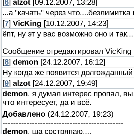
[
6
]
alzot
[09.12.2007, 13:28]
...а "качать" через что....безлимитка
[
7
]
VicKing
[10.12.2007, 14:23]
ёпт, ну эт у вас возможно оно и так..
Сообщение отредактировал
VicKing
[
8
]
demon
[24.12.2007, 16:12]
Ну когда же появится долгожданный 
[
9
]
alzot
[24.12.2007, 19:49]
demon
, я думал интерес пропал, вы
что интересует, да и всё.
Добавлено
(24.12.2007, 19:23)
---------------------------------------------
demon
, ща состряпаю....