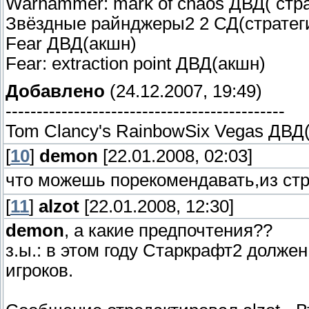
Warhammer: mark of chaos ДВД( стра
Звёздные райнджеры2 2 СД(стратег
Fear ДВД(акшн)
Fear: extraction point ДВД(акшн)
Добавлено
(24.12.2007, 19:49)
---------------------------------------------
Tom Clancy's RainbowSix Vegas ДВД
[
10
]
demon
[22.01.2008, 02:03]
что можешь порекомендавать,из стр
[
11
]
alzot
[22.01.2008, 12:30]
demon
, а какие предпочтения??
з.ы.: в этом году Старкрафт2 долже
игроков.