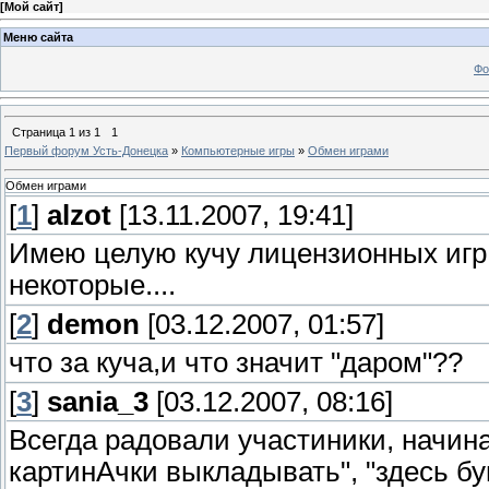
[
Мой сайт
]
Меню сайта
Фо
Страница
1
из
1
1
Первый форум Усть-Донецка
»
Компьютерные игры
»
Обмен играми
Обмен играми
[
1
]
alzot
[13.11.2007, 19:41]
Имею целую кучу лицензионных игр 
некоторые....
[
2
]
demon
[03.12.2007, 01:57]
что за куча,и что значит "даром"??
[
3
]
sania_3
[03.12.2007, 08:16]
Всегда радовали участиники, начин
картинАчки выкладывать", "здесь бу