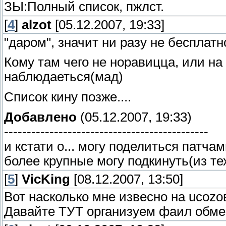
ЗЫ:Полный список, пжлст.
[
4
]
alzot
[05.12.2007, 19:33]
"даром", значит ни разу не бесплатно
Кому там чего не норавицца, или н
наблюдаеться(мад)
Список кину позже....
Добавлено
(05.12.2007, 19:33)
---------------------------------------------
и кстати о... могу поделиться патча
более крупные могу подкинуть(из тех,
[
5
]
VicKing
[08.12.2007, 13:50]
Вот насколько мне извесно на ucoz
Давайте ТУТ организуем фаил обме