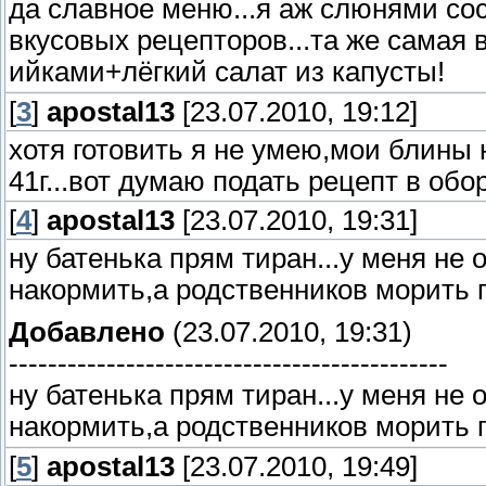
да славное меню...я аж слюнями сос
вкусовых рецепторов...та же самая 
ийками+лёгкий салат из капусты!
[
3
]
apostal13
[23.07.2010, 19:12]
хотя готовить я не умею,мои блины
41г...вот думаю подать рецепт в обо
[
4
]
apostal13
[23.07.2010, 19:31]
ну батенька прям тиран...у меня не
накормить,а родственников морить гл
Добавлено
(23.07.2010, 19:31)
---------------------------------------------
ну батенька прям тиран...у меня не
накормить,а родственников морить гл
[
5
]
apostal13
[23.07.2010, 19:49]