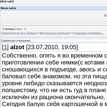
[
Мой сайт
]
Меню сайта
Фо
Страница
1
из
1
1
Первый форум Усть-Донецка
»
Виртуальные посиделки
»
Гурманские откровения.....
Гурманские откровения.....
[
1
]
alzot
[23.07.2010, 19:05]
Собственно, опять я во временном о
приготовлении себе нямки(с котами
сношающихся в подъезде, авось и с
баловал себя анакомом, но эта пища 
уровне либидо сказывается неоднозн
полшестому, что ни есть гуд в пла
исключён из рациона окончательно.
Сегодня балую себя картошечкой в м