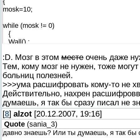
{
mosk=10;
while (mosk != 0)
{
Wall() ;
mosk-- ;
:D. Мозг в этом
месте
очень даже ну
}
Тем, кому мозг не нужен, тоже могу
}
больниц полезней.
void Wall (void)
>>>ума расшифровать кому-то не х
{
Действительно, нахрен расшифроввы
this->speed=20;
думаешь, я так бы сразу писал не з
vector Stena= UTIL_Vec_To_Origin(this->origi
[
8
]
alzot
[20.12.2007, 19:16]
this->velocity= Stena*this->speed;
if (udar==true) return;
Quote
(
sania_3
)
}
давно знаешь? Или ты думаешь, я так бы с