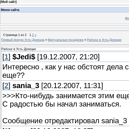
[
Мой сайт
]
Меню сайта
Фо
Страница
1
из
2
1
2
»
Первый форум Усть-Донецка
»
Виртуальные посиделки
»
Parkour в Усть-Донецке
Parkour в Усть-Донецке
[
1
]
$Jedi$
[19.12.2007, 21:20]
Интересно , как у нас обстоят дела 
еще??
[
2
]
sania_3
[20.12.2007, 11:31]
>>>Кто-нибудь занимается этим ещ
С радостью бы начал заниматься.
Сообщение отредактировал
sania_3