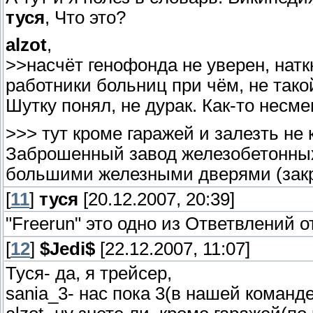
туся
, Что это?
alzot
,
>>насчёт генофонда не уверен, натк
работники больниц при чём, не тако
Шутку понял, не дурак. Как-то несм
>>> тут кроме гаражей и залезть не 
Заброшенный завод железобетонных
большими железными дверями (закр
[
11
]
туся
[20.12.2007, 20:39]
"Freerun" это одно из Ответвлений о
[
12
]
$Jedi$
[22.12.2007, 11:07]
Туся- да, я трейсер,
sania_3- нас пока 3(в нашей команде