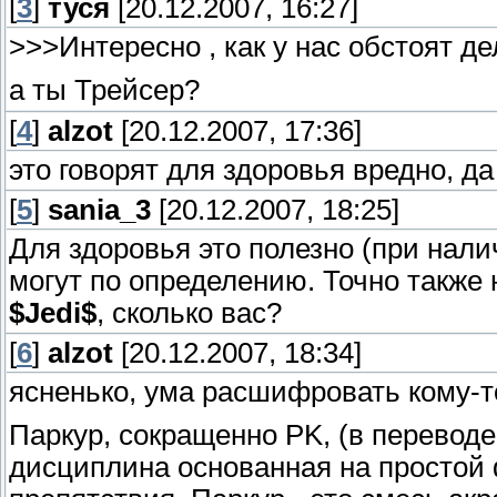
[
3
]
туся
[20.12.2007, 16:27]
>>>Интересно , как у нас обстоят де
а ты Трейсер?
[
4
]
alzot
[20.12.2007, 17:36]
это говорят для здоровья вредно, да
[
5
]
sania_3
[20.12.2007, 18:25]
Для здоровья это полезно (при нали
могут по определению. Точно также 
$Jedi$
, сколько вас?
[
6
]
alzot
[20.12.2007, 18:34]
ясненько, ума расшифровать кому-то
Паркур, сокращенно PK, (в переводе 
дисциплина основанная на простой 