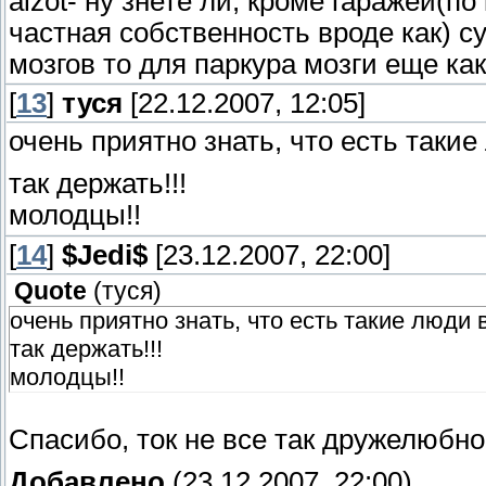
alzot- ну знете ли, кроме гаражей(п
частная собственность вроде как) с
мозгов то для паркура мозги еще как
[
13
]
туся
[22.12.2007, 12:05]
очень приятно знать, что есть такие
так держать!!!
молодцы!!
[
14
]
$Jedi$
[23.12.2007, 22:00]
Quote
(
туся
)
очень приятно знать, что есть такие люди 
так держать!!!
молодцы!!
Спасибо, ток не все так дружелюбно 
Добавлено
(23.12.2007, 22:00)