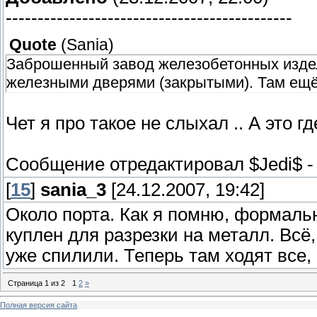
---------------------------------------------
Quote
(
Sania
)
Заброшенный завод железобетонных издел
железными дверями (закрытыми). Там ещё 
Чет я про такое не слыхал .. А это г
Сообщение отредактировал
$Jedi$
[
15
]
sania_3
[24.12.2007, 19:42]
Около порта. Как я помню, формальн
куплен для разрезки на металл. Всё
уже спилили. Теперь там ходят все, 
Страница
1
из
2
1
2
»
Полная версия сайта