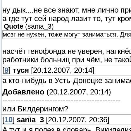
ну дык....не все знают, мне лично при
а где тут сей народ лазит то, тут кр
Quote
(
sania_3
)
мозг не нужен, тоже могут заниматься. Д
насчёт генофонда не уверен, наткнё
работники больниц при чём, не тако
[
9
]
туся
[20.12.2007, 20:14]
а кто-нибудь в Усть-Донецке занима
Добавлено
(20.12.2007, 20:14)
---------------------------------------------
или Билдерингом?
[
10
]
sania_3
[20.12.2007, 20:36]
А тут и я полез в словарь. Википеди