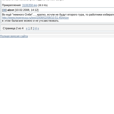
Прикрепления:
3106358.jpg
(38.9 Kb)
[
30
]
alzot
[10.02.2008, 14:12]
Во ещё "немного Олби"......кратко, есчли не будут второго тура, то работники изби
http://www.inopressa.ru/wsj/2008/02/08/10:51:45/prize
в этом балагане можно и не учсавствовать.
Страница
2
из
4
«
1
2
3
4
»
Полная версия сайта