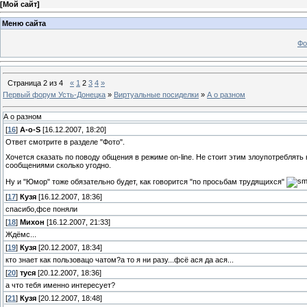
[
Мой сайт
]
Меню сайта
Фо
Страница
2
из
4
«
1
2
3
4
»
Первый форум Усть-Донецка
»
Виртуальные посиделки
»
А о разном
А о разном
[
16
]
A-o-S
[16.12.2007, 18:20]
Ответ смотрите в разделе "Фото".
Хочется сказать по поводу общения в режиме on-line. Не стоит этим злоупотреблять
сообщениями сколько угодно.
Ну и "Юмор" тоже обязательно будет, как говорится "по просьбам трудящихся"
[
17
]
Кузя
[16.12.2007, 18:36]
спасибо,фсе поняли
[
18
]
Михон
[16.12.2007, 21:33]
Ждёмс...
[
19
]
Кузя
[20.12.2007, 18:34]
кто знает как пользовацо чатом?а то я ни разу...фсё ася да ася...
[
20
]
туся
[20.12.2007, 18:36]
а что тебя именно интересует?
[
21
]
Кузя
[20.12.2007, 18:48]