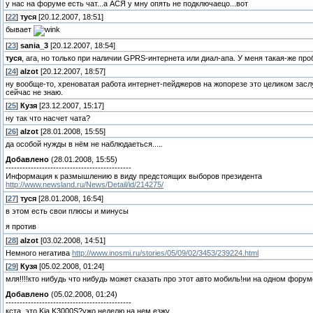
у нас на форуме есть чат...а АСЯ у мну опять не подключаецо...вот
[
22
]
туся
[20.12.2007, 18:51]
бывает
[
23
]
sania_3
[20.12.2007, 18:54]
туся
, ага, но только при наличии GPRS-интернета или диал-апа. У меня такая-же про
[
24
]
alzot
[20.12.2007, 18:57]
ну вообще-то, хреноватая работа интернет-пейджеров на жопорезе это целиком заслу
сейчас не знаю.
[
25
]
Кузя
[23.12.2007, 15:17]
ну так что насчет чата?
[
26
]
alzot
[28.01.2008, 15:55]
да особой нужды в нём не наблюдаеться.....
Добавлено
(28.01.2008, 15:55)
---------------------------------------------
Информация к размышлению в виду предстоящих выборов президента
http://www.newsland.ru/News/Detail/id/214275/
[
27
]
туся
[28.01.2008, 16:54]
в этом есть свои плюсы и минусы
я против
[
28
]
alzot
[03.02.2008, 14:51]
Немного негатива
http://www.inosmi.ru/stories/05/09/02/3453/239224.html
[
29
]
Кузя
[05.02.2008, 01:24]
мля!!!!кто нибудь что нибудь может сказать про этот авто мобиль!ни на одном форуме
Добавлено
(05.02.2008, 01:24)
---------------------------------------------
кста..это Kia K3000S?ужо неделю на нем езжу...