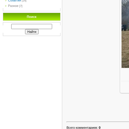
События
[14]
Разное
[7]
Поиск
Всего комментариев
:
0