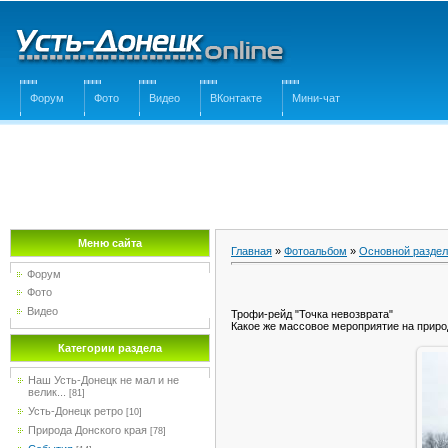
Форум
Фото
Видео
ВКонтакте
Мини-чат
Меню сайта
Главная
»
Фотоальбом
»
Основной раздел
Форум
Фото
Видео
Трофи-рейд "Точка невозврата"
Какое же массовое мероприятие на прир
Категории раздела
Наш Усть-Донецк не мал и не
велик...
[81]
Усть-Донецк ретро
[10]
Природа Донского края
[78]