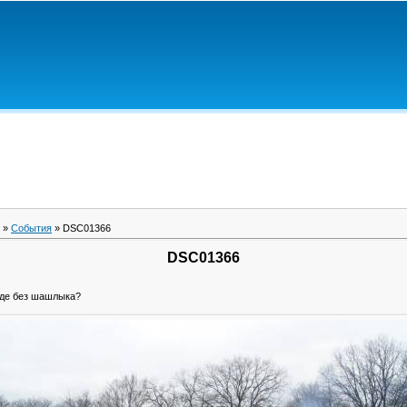
»
События
» DSC01366
DSC01366
оде без шашлыка?