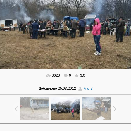
3623
0
3.0
В реальном размере
1024x681
/ 358.9Kb
Добавлено
25.03.2012
A-o-S