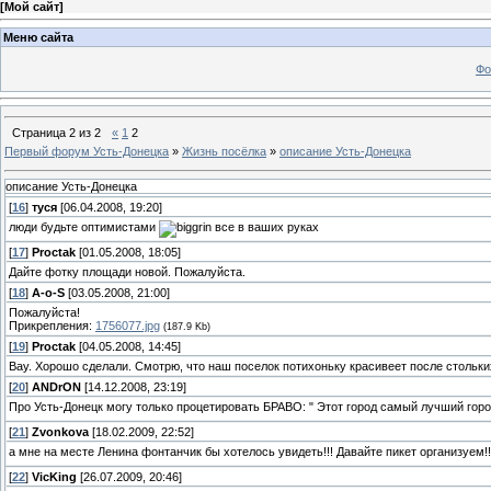
[
Мой сайт
]
Меню сайта
Фо
Страница
2
из
2
«
1
2
Первый форум Усть-Донецка
»
Жизнь посёлка
»
описание Усть-Донецка
описание Усть-Донецка
[
16
]
туся
[06.04.2008, 19:20]
люди будьте оптимистами
все в ваших руках
[
17
]
Proctak
[01.05.2008, 18:05]
Дайте фотку площади новой. Пожалуйста.
[
18
]
A-o-S
[03.05.2008, 21:00]
Пожалуйста!
Прикрепления:
1756077.jpg
(187.9 Kb)
[
19
]
Proctak
[04.05.2008, 14:45]
Вау. Хорошо сделали. Смотрю, что наш поселок потихоньку красивеет после стольки
[
20
]
ANDrON
[14.12.2008, 23:19]
Про Усть-Донецк могу только процетировать БРАВО: " Этот город самый лучший город на з
[
21
]
Zvonkova
[18.02.2009, 22:52]
а мне на месте Ленина фонтанчик бы хотелось увидеть!!! Давайте пикет организуем!
[
22
]
VicKing
[26.07.2009, 20:46]