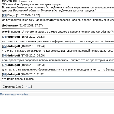
DONTR.RU | Новости -
"Жители Усть-Донецка отметили день города
Во многом благодаря их усилиям Усть-Донецк стабильно развивается, а по красоте
центров Ростовской области. Гуляния в Усть-Донецке длились три дня."
[
23
]
Blago
[31.07.2009, 17:57]
Да вот фонтанчиков то у нас и не хватает в посёлке надо бы сделать при помощи ме
Добавлено
(31.07.2009, 17:57)
---------------------------------------------
A-o-S
, привет ! А почему в форуме самое свежее в конце а не вначале как обычно ?
[
24
]
drdolgoff
[15.08.2010, 20:33]
а кто-нить что-нить может рассказать о ферме, которая строится недалеко от Коныг
[
25
]
drdolgoff
[16.08.2010, 19:24]
что ж Вы, г-н alzot, до скамеек-то так докопались...Вы что, на одной не помещаетесь
[
26
]
drdolgoff
[17.08.2010, 08:09]
если пролетарий подавился воблой или пивасиком - значит, это не пролетарий, а какой-
[
27
]
drdolgoff
[18.08.2010, 08:23]
для тех, кто на деревянном бронепоезде: г-н - это значит господин. а не то, что Вы по
[
28
]
drdolgoff
[20.08.2010, 11:51]
это Ваше право, г-н alzot
Страница
2
из
2
«
1
2
Полная версия сайта