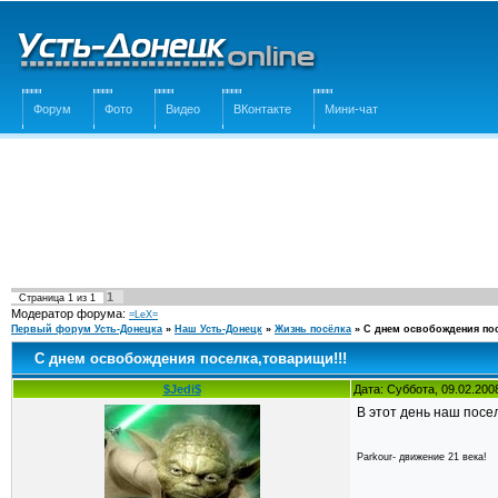
Форум
Фото
Видео
ВКонтакте
Мини-чат
1
Страница
1
из
1
Модератор форума:
=LeX=
Первый форум Усть-Донецка
»
Наш Усть-Донецк
»
Жизнь посёлка
»
С днем освобождения пос
С днем освобождения поселка,товарищи!!!
$Jedi$
Дата: Суббота, 09.02.200
В этот день наш посел
Parkour- движение 21 века!