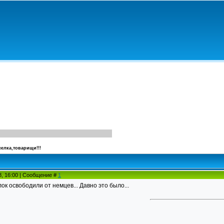
елка,товарищи!!!
8, 16:00 | Сообщение #
1
ок освободили от немцев... Давно это было...