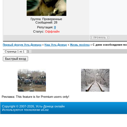
Группа: Проверенные
Сообщений:
28
Репутация:
0
Статус:
Оффлайн
Первый форум Усть-Донецка
»
Наш Усть-Донецк
»
Жизнь посёлка
»
С днем освобождения пос
1
Страница
1
из
1
Реклама:
This feature is for Premium users only!
Copyright © 2007-2026, Усть-Донецк онлайн
Используются технологии
uCoz