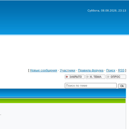
Суббота, 08.08.2026, 23:13
[
Новые сообщения
·
Участники
·
Правила форума
·
Поиск
·
RSS
]