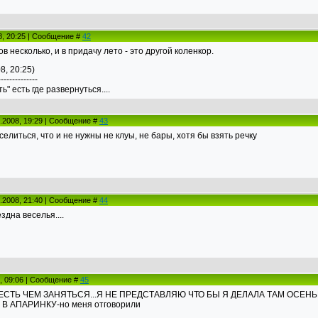
8, 20:25 | Сообщение #
42
ов несколько, и в придачу лето - это другой коленкор.
8, 20:25)
--------------
" есть где развернуться....
.2008, 19:29 | Сообщение #
43
елиться, что и не нужны не клуы, не бары, хотя бы взять речку
.2008, 21:40 | Сообщение #
44
здна веселья....
8, 09:06 | Сообщение #
45
ЕСТЬ ЧЕМ ЗАНЯТЬСЯ...Я НЕ ПРЕДСТАВЛЯЮ ЧТО БЫ Я ДЕЛАЛА ТАМ ОСЕНЬ
В АПАРИНКУ-но меня отговорили