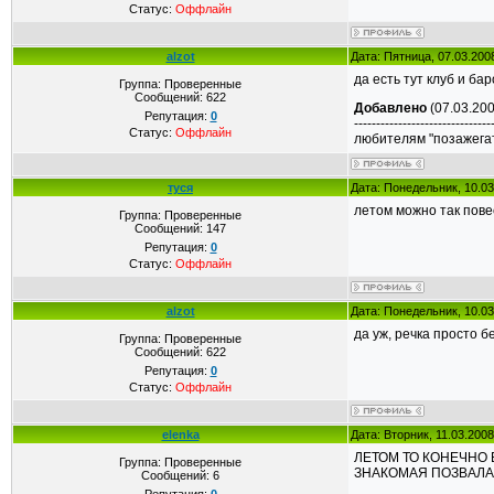
Статус:
Оффлайн
alzot
Дата: Пятница, 07.03.200
да есть тут клуб и бар
Группа: Проверенные
Сообщений:
622
Добавлено
(07.03.200
Репутация:
0
-------------------------------
Статус:
Оффлайн
любителям "позажегать
туся
Дата: Понедельник, 10.03
летом можно так повес
Группа: Проверенные
Сообщений:
147
Репутация:
0
Статус:
Оффлайн
alzot
Дата: Понедельник, 10.03
да уж, речка просто бе
Группа: Проверенные
Сообщений:
622
Репутация:
0
Статус:
Оффлайн
elenka
Дата: Вторник, 11.03.200
ЛЕТОМ ТО КОНЕЧНО 
Группа: Проверенные
ЗНАКОМАЯ ПОЗВАЛА 
Сообщений:
6