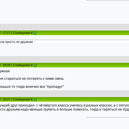
7, 17:17 | Сообщение #
32
ыла просто не дружная
7, 18:03 | Сообщение #
33
ружная
ия стараться не потерять с ними связь
ешься то тогда конечно все "пропадут"
7, 19:27 | Сообщение #
34
чший друг приходил- с чётвёртого класса учились в разных классах, а с пятог
сто друзьям надо меньше грубить и больше помогать, тогда и теряться не буд