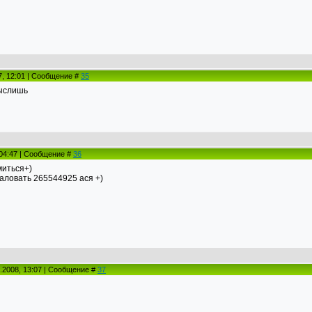
7, 12:01 | Сообщение #
35
мыслишь
 04:47 | Сообщение #
36
миться+)
аловать 265544925 ася +)
.2008, 13:07 | Сообщение #
37