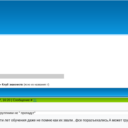
»
Клуб знакомств
(ясно из названия:-/)
7, 16:20 | Сообщение #
31
руппники не " пропадут"
сти лет обучения даже не помню как их звали...фсе поразъехались.А может гр