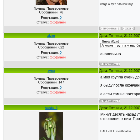
когда ж фсё это кончицо...
Группа: Проверенные
Сообщений:
76
Репутация:
0
Статус:
Оффлайн
alzot
Дата: Пятница, 21.12.200
Quote
(
Кузя
)
Группа: Проверенные
.А может группа у нас б
Сообщений:
622
Репутация:
0
аналогично.....
Статус:
Оффлайн
туся
Дата: Пятница, 21.12.200
а моя группа очень д
Группа: Проверенные
Сообщений:
147
я быду после окончан
Репутация:
0
Статус:
Оффлайн
а если сам не постара
sania_3
Дата: Пятница, 21.12.200
Минут десять назад лу
отношения к ним. Про
HALF-LIFE modificator/