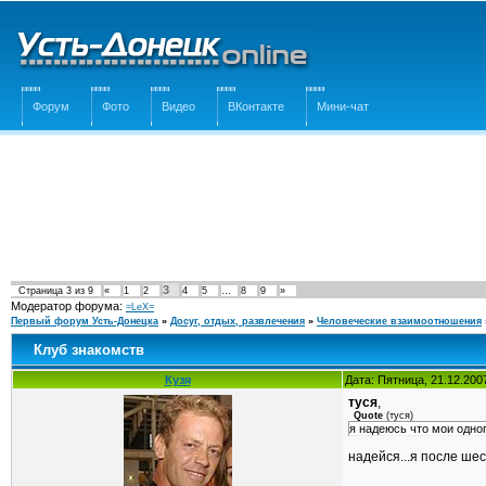
Форум
Фото
Видео
ВКонтакте
Мини-чат
3
Страница
3
из
9
«
1
2
4
5
…
8
9
»
Модератор форума:
=LeX=
Первый форум Усть-Донецка
»
Досуг, отдых, развлечения
»
Человеческие взаимоотношения
Клуб знакомств
Кузя
Дата: Пятница, 21.12.200
туся
,
Quote
(
туся
)
я надеюсь что мои одног
надейся...я после ше