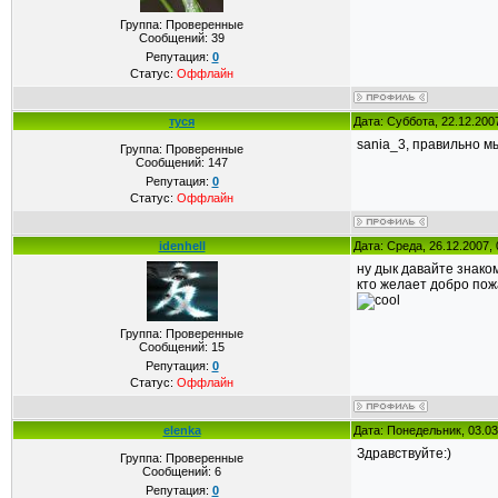
Группа: Проверенные
Сообщений:
39
Репутация:
0
Статус:
Оффлайн
туся
Дата: Суббота, 22.12.200
sania_3, правильно 
Группа: Проверенные
Сообщений:
147
Репутация:
0
Статус:
Оффлайн
idenhell
Дата: Среда, 26.12.2007,
ну дык давайте знако
кто желает добро пож
Группа: Проверенные
Сообщений:
15
Репутация:
0
Статус:
Оффлайн
elenka
Дата: Понедельник, 03.03
Здравствуйте:)
Группа: Проверенные
Сообщений:
6
Репутация:
0