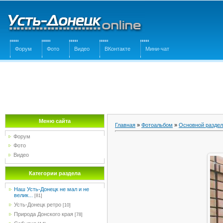
Форум
Фото
Видео
ВКонтакте
Мини-чат
Меню сайта
Главная
»
Фотоальбом
»
Основной раздел
Форум
Фото
Видео
Категории раздела
Наш Усть-Донецк не мал и не
велик...
[81]
Усть-Донецк ретро
[10]
Природа Донского края
[78]