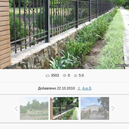
3503
0
5.0
В реальном размере
800x600
/ 192.6Kb
Добавлено
22.10.2010
A-o-S