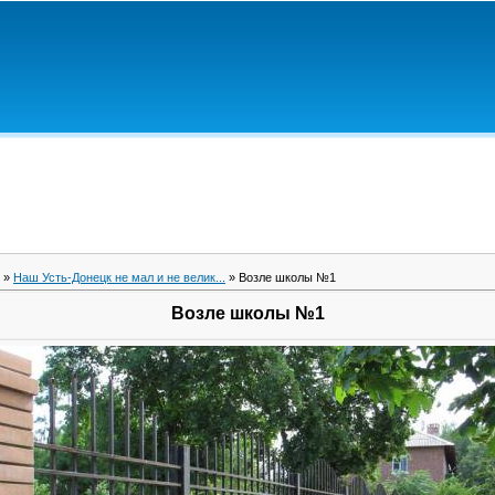
»
Наш Усть-Донецк не мал и не велик...
» Возле школы №1
Возле школы №1