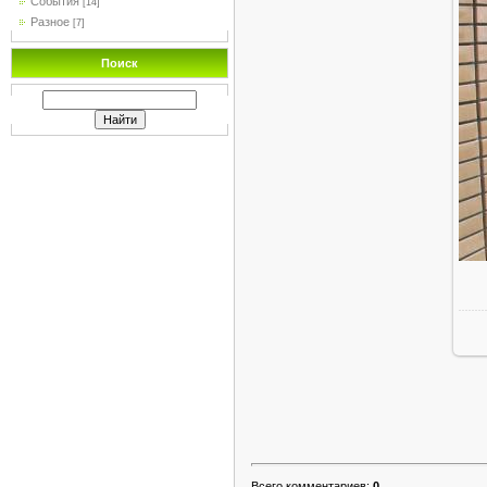
События
[14]
Разное
[7]
Поиск
Всего комментариев
:
0