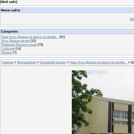
[
Мой сайт
]
Меню сайта
Фо
Categories
Наш Усть-Донецк не мал и не велик...
[81]
Усть-Донецк ретро
[10]
Природа Донского края
[78]
События
[14]
Разное
[7]
Главная
»
Фотоальбом
»
Основной раздел
»
Наш Усть-Донецк не мал и не велик...
» Ш