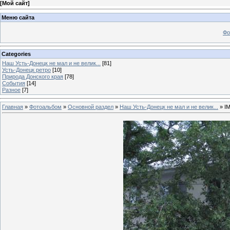
[
Мой сайт
]
Меню сайта
Фо
Categories
Наш Усть-Донецк не мал и не велик...
[81]
Усть-Донецк ретро
[10]
Природа Донского края
[78]
События
[14]
Разное
[7]
Главная
»
Фотоальбом
»
Основной раздел
»
Наш Усть-Донецк не мал и не велик...
» I