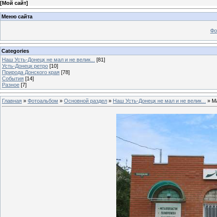
[
Мой сайт
]
Меню сайта
Фо
Categories
Наш Усть-Донецк не мал и не велик...
[81]
Усть-Донецк ретро
[10]
Природа Донского края
[78]
События
[14]
Разное
[7]
Главная
»
Фотоальбом
»
Основной раздел
»
Наш Усть-Донецк не мал и не велик...
» М