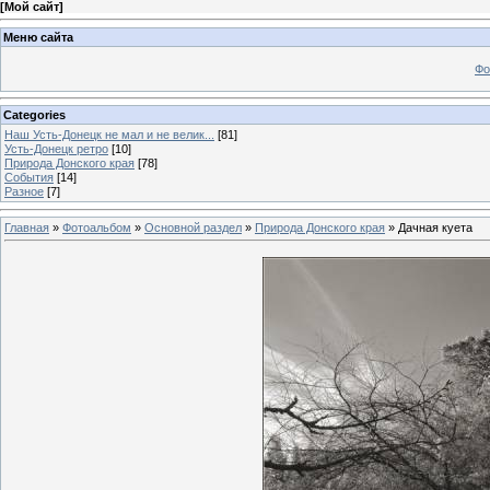
[
Мой сайт
]
Меню сайта
Фо
Categories
Наш Усть-Донецк не мал и не велик...
[81]
Усть-Донецк ретро
[10]
Природа Донского края
[78]
События
[14]
Разное
[7]
Главная
»
Фотоальбом
»
Основной раздел
»
Природа Донского края
» Дачная куета