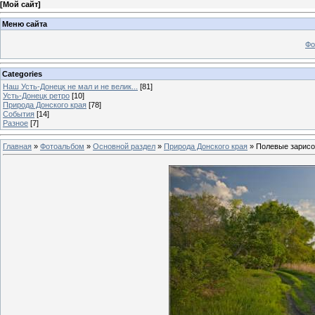
[
Мой сайт
]
Меню сайта
Фо
Categories
Наш Усть-Донецк не мал и не велик...
[81]
Усть-Донецк ретро
[10]
Природа Донского края
[78]
События
[14]
Разное
[7]
Главная
»
Фотоальбом
»
Основной раздел
»
Природа Донского края
» Полевые зарисо