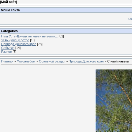
[
Мой сайт
]
Меню сайта
Фо
Categories
Наш Усть-Донецк не мал и не велик...
[81]
Усть-Донецк ретро
[10]
Природа Донского края
[78]
События
[14]
Разное
[7]
Главная
»
Фотоальбом
»
Основной раздел
»
Природа Донского края
» С ивой навеки