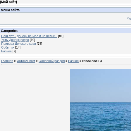
[
Мой сайт
]
Меню сайта
Фо
Categories
Наш Усть-Донецк не мал и не велик...
[81]
Усть-Донецк ретро
[10]
Природа Донского края
[78]
События
[14]
Разное
[7]
Главная
»
Фотоальбом
»
Основной раздел
»
Разное
» капли солнца