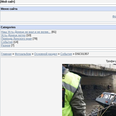
[
Мой сайт
]
Меню сайта
Фо
Categories
Наш Усть-Донецк не мал и не велик...
[81]
Усть-Донецк ретро
[10]
Природа Донского края
[78]
События
[14]
Разное
[7]
Главная
»
Фотоальбом
»
Основной раздел
»
События
» DSC01357
Трофи-