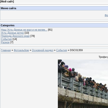
[
Мой сайт
]
Меню сайта
Фо
Categories
Наш Усть-Донецк не мал и не велик...
[81]
Усть-Донецк ретро
[10]
Природа Донского края
[78]
События
[14]
Разное
[7]
Главная
»
Фотоальбом
»
Основной раздел
»
События
» DSC01359
Трофи-