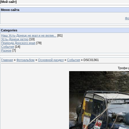
[
Мой сайт
]
Меню сайта
Фо
Categories
Наш Усть-Донецк не мал и не велик...
[81]
Усть-Донецк ретро
[10]
Природа Донского края
[78]
События
[14]
Разное
[7]
Главная
»
Фотоальбом
»
Основной раздел
»
События
» DSC01361
Трофи-