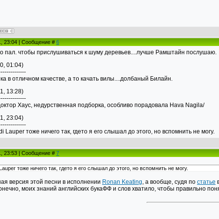
1, 23:04 | Сообщение #
6
ко пал. чтобы прислушиваться к шуму деревьев....лучше Рамштайн послушаю.
0, 01:04)
--------------
ика в отличном качестве, а то качать вилы....долбаный Билайн.
1, 13:28)
--------------
Доктор Хаус, недурственная подборка, особливо порадовала Hava Nagila/
1, 23:04)
--------------
di Lauper тоже ничего так, гдето я его слышал до этого, но вспомнить не могу.
1, 23:53 | Сообщение #
7
 Lauper тоже ничего так, гдето я его слышал до этого, но вспомнить не могу.
ая версия этой песни в исполнении
Ronan Keating
, а вообще, судя по
статье
в
онечно, моих знаний английских букаФФ и слов хватило, чтобы правильно по