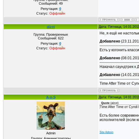
Сообщений:
49
Репутация:
0
Статус:
Оффлайн
alzot
Дата: Пятница, 14.01.201
Не, я ещё не настоль
Группа: Проверенные
Сообщений:
622
Добавлено
(23.11.201
Репутация:
0
-------------------------------
Статус:
Оффлайн
Есть у когонить класс
Добавлено
(08.01.201
-------------------------------
Накачал саундтрек к 
Добавлено
(14.01.201
-------------------------------
Time After Time от Cyn
A-o-S
Дата: Пятница, 14.01.201
Quote
(
alzot
)
Time After Time от Cyndi
Есть более современн
исполнителей (если к
Site Admin
Admin
Группа: Администраторы