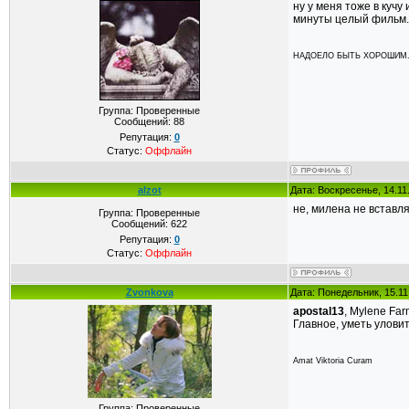
ну у меня тоже в кучу
минуты целый фильм.
НАДОЕЛО БЫТЬ ХОРОШИМ..
Группа: Проверенные
Сообщений:
88
Репутация:
0
Статус:
Оффлайн
alzot
Дата: Воскресенье, 14.11
не, милена не вставл
Группа: Проверенные
Сообщений:
622
Репутация:
0
Статус:
Оффлайн
Zvonkova
Дата: Понедельник, 15.11
apostal13
, Mylene Fa
Главное, уметь улови
Amat Viktoria Curam
Группа: Проверенные