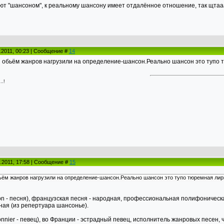
ают "шансоном", к реальному шансону имеет отдалённое отношение, так щтаааа
.2011, 00:23 | Сообщение #
14
 обьём жанров нагрузили на определение-шансон.Реально шансон это тупо тюр
.!
.2011, 17:58 | Сообщение #
15
ьём жанров нагрузили на определение-шансон.Реально шансон это тупо тюремная лирика
on - песня), французская песня - народная, профессиональная полифоническая
ная (из репертуара шансонье).
nnier - певец), во Франции - эстрадный певец, исполнитель жанровых песен, ч