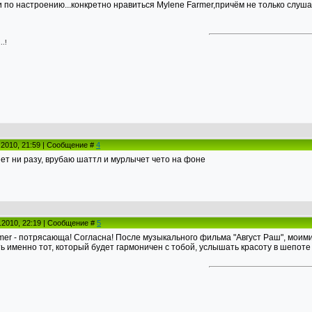
 и по настроению...конкретно нравиться Mylene Farmer,причём не только слушать
.!
.2010, 21:59 | Сообщение #
4
яет ни разу, врубаю шаттл и мурлычет чето на фоне
.2010, 22:19 | Сообщение #
5
rmer - потрясающа! Согласна! После музыкального фильма "Август Раш", мои
ть именно тот, который будет гармоничен с тобой, услышать красоту в шепоте