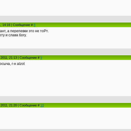
1, 14:16 | Сообщение #
8
нт, а перепевки это не тоРт.
ту и слава богу.
.2011, 21:13 | Сообщение #
9
сыча, г-н alzot
.2011, 21:20 | Сообщение #
10