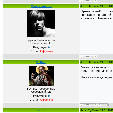
Makeev_Andrey
Дата: Пятница, 21.01.201
Привет всем!!!))) Тол
Что касается данной 
нравятся))) Больше вс
Группа: Пользователи
Сообщений:
4
Репутация:
0
Статус:
Оффлайн
VicKing
Дата: Пятница, 21.01.201
Меня пугают люди кот
а вы товарищ Макеев 
Но на самом деле, на 
Группа: Проверенные
Сообщений:
111
Репутация:
0
Статус:
Оффлайн
alzot
Дата: Суббота, 22.01.201