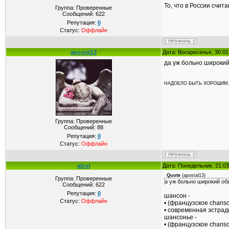
То, что в России счит
Группа: Проверенные
Сообщений:
622
Репутация:
0
Статус:
Оффлайн
apostal13
Дата: Воскресенье, 30.01
да уж больно широкий
НАДОЕЛО БЫТЬ ХОРОШИМ..
Группа: Проверенные
Сообщений:
88
Репутация:
0
Статус:
Оффлайн
alzot
Дата: Понедельник, 21.03
Quote
(
apostal13
)
Группа: Проверенные
а уж больно широкий об
Сообщений:
622
Репутация:
0
шансон -
Статус:
Оффлайн
• (французское chans
• современная эстрад
шансонье -
• (французское chanso