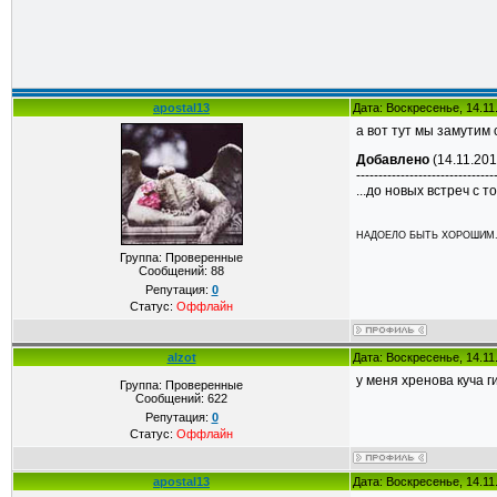
apostal13
Дата: Воскресенье, 14.11
а вот тут мы замутим
Добавлено
(14.11.201
-------------------------------
...до новых встреч с 
НАДОЕЛО БЫТЬ ХОРОШИМ..
Группа: Проверенные
Сообщений:
88
Репутация:
0
Статус:
Оффлайн
alzot
Дата: Воскресенье, 14.11
у меня хренова куча г
Группа: Проверенные
Сообщений:
622
Репутация:
0
Статус:
Оффлайн
apostal13
Дата: Воскресенье, 14.11