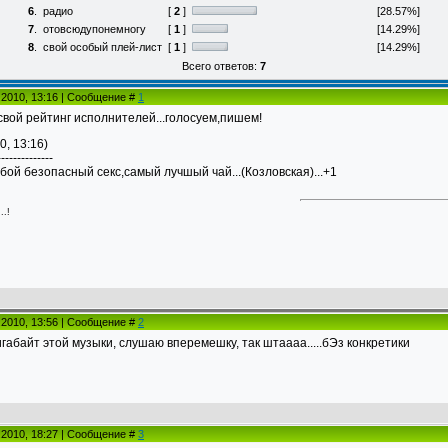
6
.
радио
[
2
]
[28.57%]
7
.
отовсюдупонемногу
[
1
]
[14.29%]
8
.
свой особый плей-лист
[
1
]
[14.29%]
Всего ответов:
7
.2010, 13:16 | Сообщение #
1
 свой рейтинг исполнителей...голосуем,пишем!
0, 13:16)
--------------
тобой безопасный секс,самый лучшый чай...(Козловская)...+1
.!
.2010, 13:56 | Сообщение #
2
игабайт этой музыки, слушаю вперемешку, так штаааа.....бЭз конкретики
.2010, 18:27 | Сообщение #
3