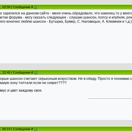
1, 02:09 | Сообщение #
11
ько зарегился на данном сайте - меня очень обрадовало, что наконец то у моего
ветки форума - могу сказать следующее - слушаю шансон, попсу и клубняк, р
его конечно люблю шансон - Бутырка, Бумер, С. Наговицын, А. Клюмнюк и т.д.)
1, 22:45 | Сообщение #
12
орые шансон считают серьезным искусством. Не в обиду. Просто я понимаю 
какую зону топтали если не секрет????
вкус и цвет каждому свое.
1, 00:14 | Сообщение #
13