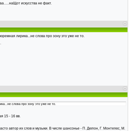
......наЩот искусства не факт.
емная лирика...не слова про зону это уже не то.
...не слова про зону это уже не то.
 15 - 16 вв.
асто автор их слов и музыки. В числе шансонье - П. Дюпон, Г. Монтегюс, М.