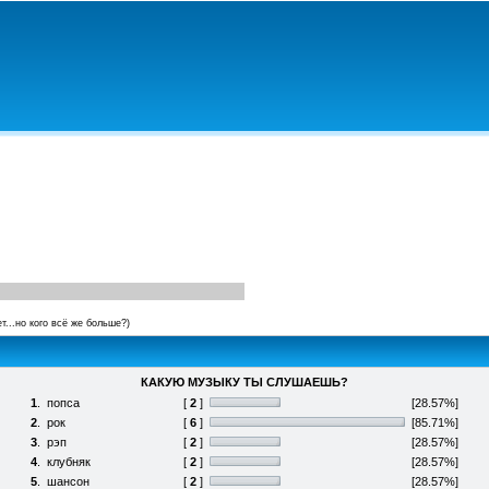
ет...но кого всё же больше?)
КАКУЮ МУЗЫКУ ТЫ СЛУШАЕШЬ?
1
.
попса
[
2
]
[28.57%]
2
.
рок
[
6
]
[85.71%]
3
.
рэп
[
2
]
[28.57%]
4
.
клубняк
[
2
]
[28.57%]
5
.
шансон
[
2
]
[28.57%]