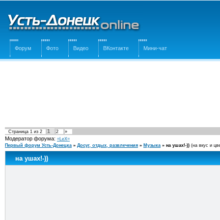
Форум
Фото
Видео
ВКонтакте
Мини-чат
1
Страница
1
из
2
2
»
Модератор форума:
=LeX=
Первый форум Усть-Донецка
»
Досуг, отдых, развлечения
»
Музыка
»
на ушах!-))
(на вкус и цв
на ушах!-))