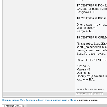
17 СЕНТЯБРЯ. ПОНЕ
Слышь ты, овца, ты на
Без уваж. Е.К.
18 СЕНТЯБРЯ. ВТОРН
Очень жаль, что у так
мне не хамить.
Кл.рук Ж.Б.Г.
19 СЕНТЯБРЯ. СРЕДА
Пиз..ц тебе, б..дь. Жди 
колик, до сиреневых с
щели, в очки твои тебя
б..дь. Готовься, су..ра.
20 СЕНТЯБРЯ. ЧЕТВЕ
Лит-ра - 5
Мат-ка - 5
Физ-ка - 5.
Прошу отца зайти в ш
Кл.рук Ж.Б.Г.,
когда ж фсё это кончицо...
Первый форум Усть-Донецка
»
Досуг, отдых, развлечения
»
Юмор
»
дневник ученика
1
Страница
1
из
1