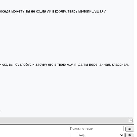
соседа может? Ты не ох..ла ли в корягу, тварь мелопишущая?
ах, вы..бу глобус и засуну его в твою ж..у, п..да ты пере..анная, классная,