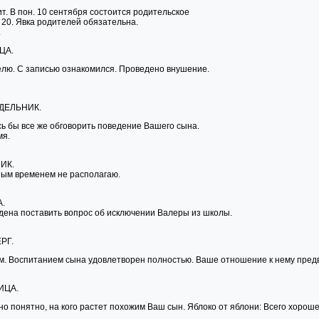
т. В пон. 10 сентября состоится родительское
. 20. Явка родителей обязательна.
.
ЦА.
елю. С записью ознакомился. Проведено внушение.
ДЕЛЬНИК.
сь бы все же обговорить поведение Вашего сына.
мя.
ИК.
ным временем не располагаю.
.
дена поставить вопрос об исключении Валеры из школы.
РГ.
. Воспитанием сына удовлетворен полностью. Ваше отношение к нему предвз
ИЦА.
о понятно, на кого растет похожим Ваш сын. Яблоко от яблони: Всего хороше