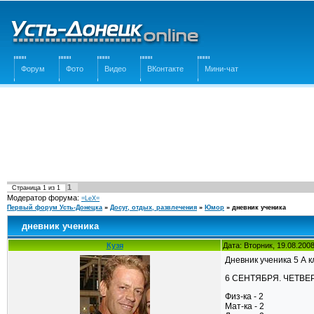
Форум
Фото
Видео
ВКонтакте
Мини-чат
1
Страница
1
из
1
Модератор форума:
=LeX=
Первый форум Усть-Донецка
»
Досуг, отдых, развлечения
»
Юмор
»
дневник ученика
дневник ученика
Кузя
Дата: Вторник, 19.08.200
Дневник ученика 5 А 
6 СЕНТЯБРЯ. ЧЕТВЕР
Физ-ка - 2
Мат-ка - 2