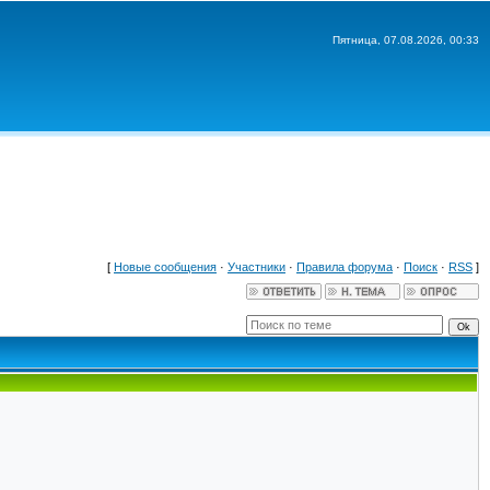
Пятница, 07.08.2026, 00:33
[
Новые сообщения
·
Участники
·
Правила форума
·
Поиск
·
RSS
]