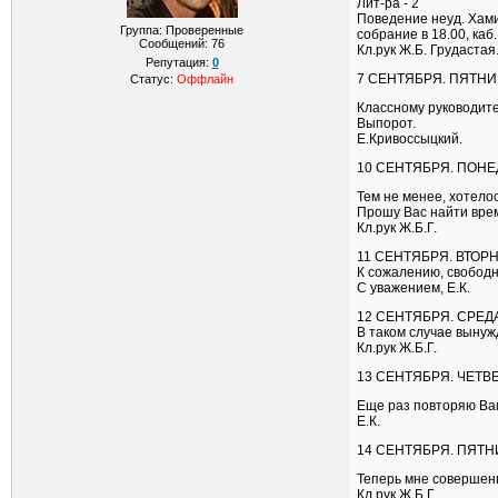
Лит-ра - 2
Поведение неуд. Хами
Группа: Проверенные
собрание в 18.00, каб
Сообщений:
76
Кл.рук Ж.Б. Грудастая
Репутация:
0
7 СЕНТЯБРЯ. ПЯТНИ
Статус:
Оффлайн
Классному руководит
Выпорот.
Е.Кривоссыцкий.
10 СЕНТЯБРЯ. ПОНЕ
Тем не менее, хотело
Прошу Вас найти вре
Кл.рук Ж.Б.Г.
11 СЕНТЯБРЯ. ВТОРН
К сожалению, свобод
С уважением, Е.К.
12 СЕНТЯБРЯ. СРЕДА
В таком случае вынуж
Кл.рук Ж.Б.Г.
13 СЕНТЯБРЯ. ЧЕТВЕ
Еще раз повторяю Вам
Е.К.
14 СЕНТЯБРЯ. ПЯТН
Теперь мне совершенн
Кл.рук Ж.Б.Г.