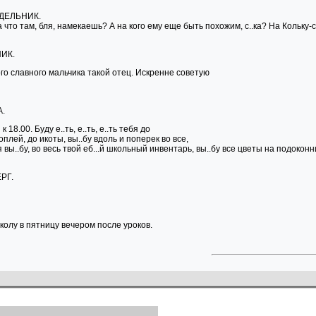
ДЕЛЬНИК.
 что там, бля, намекаешь? А на кого ему еще быть похожим, с..ка? На Кольку-
ИК.
ого славного мальчика такой отец. Искренне советую
.
к 18.00. Буду е..ть, е..ть, е..ть тебя до
оплей, до икоты, вы..бу вдоль и поперек во все,
 вы..бу, во весь твой еб...й школьный инвентарь, вы..бу все цветы на подоконник
РГ.
колу в пятницу вечером после уроков.