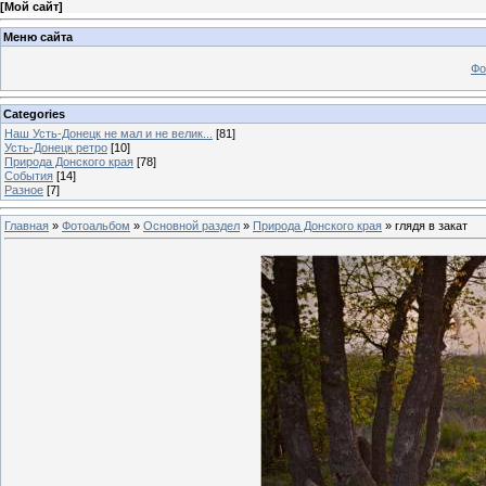
[
Мой сайт
]
Меню сайта
Фо
Categories
Наш Усть-Донецк не мал и не велик...
[81]
Усть-Донецк ретро
[10]
Природа Донского края
[78]
События
[14]
Разное
[7]
Главная
»
Фотоальбом
»
Основной раздел
»
Природа Донского края
» глядя в закат