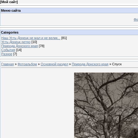
[
Мой сайт
]
Меню сайта
Фо
Categories
Наш Усть-Донецк не мал и не велик...
[81]
Усть-Донецк ретро
[10]
Природа Донского края
[78]
События
[14]
Разное
[7]
Главная
»
Фотоальбом
»
Основной раздел
»
Природа Донского края
» Спуск