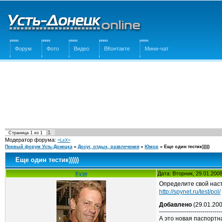
Форум
Фото
Видео
ВКонтакте
Мини-чат
1
Страница
1
из
1
Модератор форума:
=LeX=
Первый форум Усть-Донецка
»
Досуг, отдых, развлечения
»
Юмор
»
Еще один тестик)))))
Еще один тестик)))))
Кузя
Дата: Вторник, 29.01.200
Определите свой на
http://spynet.ru/test/pol/
Добавлено
(29.01.200
-------------------------------
А это новая паспортн