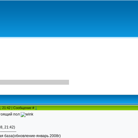
8, 21:42 | Сообщение #
1
стоящий пол
8, 21:42)
--------------
ая база(обновление-январь 2008г)