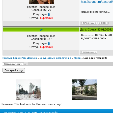
http://spynet.ru/pasport/
Группа: Проверенные
Сообщений:
76
когда ж фсё это кончицо...
Репутация:
0
Статус:
Оффлайн
туся
Дата: Среда, 30.01.2008,
да............. приколь
Группа: Проверенные
я долго смеялась
Сообщений:
147
Репутация:
0
Статус:
Оффлайн
Первый форум Усть-Донецка
»
Досуг, отдых, развлечения
»
Юмор
»
Еще один тестик)))))
1
Страница
1
из
1
Реклама:
This feature is for Premium users only!
Copyright © 2007-2026, Усть-Донецк онлайн