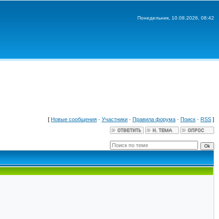
Понедельник, 10.08.2026, 08:42
[
Новые сообщения
·
Участники
·
Правила форума
·
Поиск
·
RSS
]