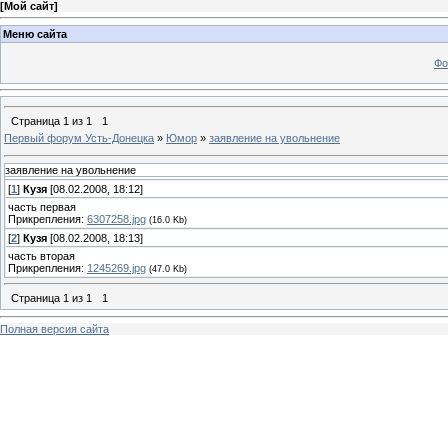
[
Мой сайт
]
Меню сайта
Фо
Страница
1
из
1
1
Первый форум Усть-Донецка
»
Юмор
»
заявление на увольнение
заявление на увольнение
[
1
]
Кузя
[08.02.2008, 18:12]
часть первая
Прикрепления:
6307258.jpg
(16.0 Kb)
[
2
]
Кузя
[08.02.2008, 18:13]
часть вторая
Прикрепления:
1245269.jpg
(47.0 Kb)
Страница
1
из
1
1
Полная версия сайта