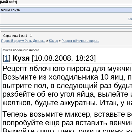
[
Мой сайт
]
Меню сайта
Фо
Страница
1
из
1
1
Первый форум Усть-Донецка
»
Юмор
»
Рецепт яблочного пирога
Рецепт яблочного пирога
[
1
]
Кузя
[10.08.2008, 18:23]
Рецепт яблочного пирога для мужчи
Возьмите из холодильника 10 яиц, 
вытрите пол, в следующий раз будь
разбейте об его угол яйца, вылейте 
желтков, будьте аккуратны. Итак, у н
Теперь возьмите миксер, вставьте в
попробуйте еще раз вставить венчик
Вымойте лицо, шею, руки и спину, в